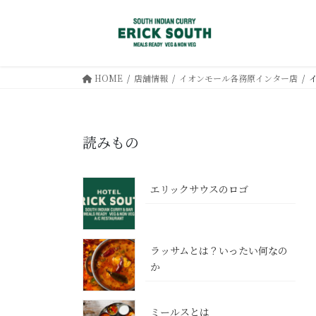
コ
ナ
ン
ビ
テ
ゲ
ン
ー
ツ
シ
HOME
店舗情報
イオンモール各務原インター店
へ
ョ
ス
ン
キ
に
読みもの
ッ
移
プ
動
エリックサウスのロゴ
ラッサムとは？いったい何なの
か
ミールスとは