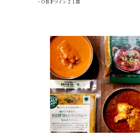
・ＯＢＰツイン２１店